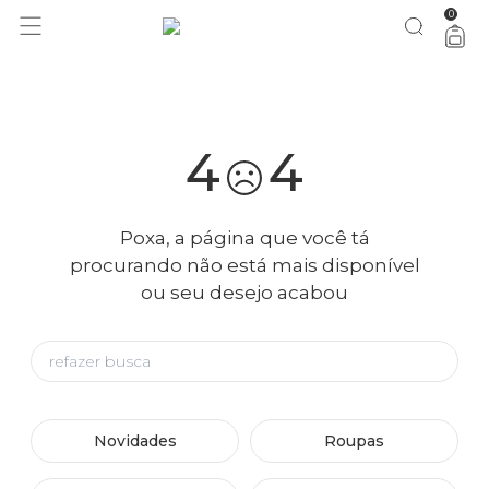
0
você merece 30% OFF pra comemorar com a gente
aproveita!
4
4
Poxa, a página que você tá
procurando não está mais disponível
ou seu desejo acabou
Novidades
Roupas