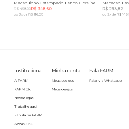
PP
P
M
G
GG
Macaquinho Estampado Lenço Floraline
Macacão Est
R$ 348,60
R$ 293,82
R$ 498,00
Sling
ou 3x de R$ 116,20
ou 2x de R$ 146,
Incluir na mochila
Toalha
Travesseiro
Vela
Institucional
Minha conta
Fala FARM
A FARM
Meus pedidos
Falar via Whatsapp
FARM Etc
Meus desejos
Nossas lojas
Trabalhe aqui
Fábula na FARM
Azzas 2154