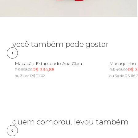
Óculos de sol
Pin e patch
Planner
você também pode gostar
Pochete
PP
P
M
G
GG
PP
Macacão Estampado Ana Clara
Macaquinho 
R$ 334,88
R$ 3
R$ 598,00
R$ 498,00
Porta incenso e incensário
ou 3x de R$ 111,62
ou 3x de R$ 116,
Incluir na mochila
Porta isqueiro
Sabonete
quem comprou, levou também
Skate