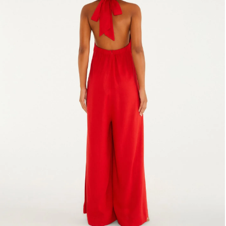
Fone e headphone
Frescobol
Lancheira
Lenço
Mala
Meia
Necessaire