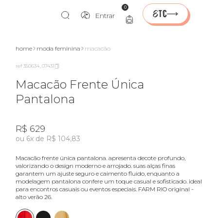
0
Entrar
home
moda feminina
macacão
ref 350634_07431
Macacão Frente Única
Pantalona
R$ 629
ou 6x de R$ 104,83
macacão frente única pantalona. apresenta decote profundo,
valorizando o design moderno e arrojado. suas alças finas
garantem um ajuste seguro e caimento fluido, enquanto a
modelagem pantalona confere um toque casual e sofisticado. ideal
para encontros casuais ou eventos especiais. FARM RIO original -
alto verão 26.