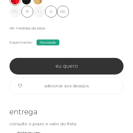
PP
P
M
G
GG
Ver medidas da peça
Experimente
Novidade
eu quero
adicionar aos desejos
entrega
consulte o prazo e valor do frete
digite seu cep