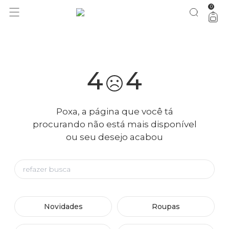
0
você merece 30% OFF pra comemorar com a gente
aproveita!
4
4
Poxa, a página que você tá
procurando não está mais disponível
ou seu desejo acabou
Novidades
Roupas