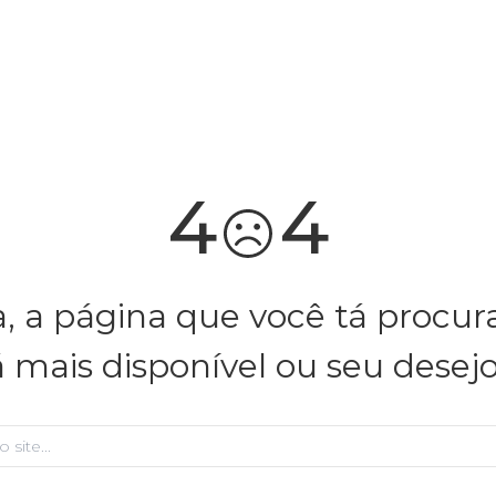
bazar FARM Rio: tudo 50% OFF
vem ver
4
4
, a página que você tá procu
á mais disponível ou seu desej