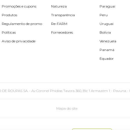
Promoções e cupons
Natureza
Paraguai
Produtos
Transparência
Peru
Regulamento de promo
Re-FARM
Uruguai
Políticas
Fornecedores
Bolívia
Aviso de privacidade
Venezuela
Panamá
Equador
PAS SA. - Av Coronel Phidias Tavora 360, Blc 1 Armazém 1 - Pavuna - Rio de
Mapa do site