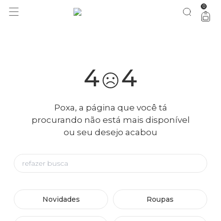
0
você merece 30% OFF pra comemorar com a gente
aproveita!
4
4
Poxa, a página que você tá
procurando não está mais disponível
ou seu desejo acabou
Novidades
Roupas