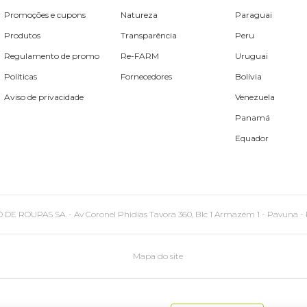
Promoções e cupons
Natureza
Paraguai
Produtos
Transparência
Peru
Regulamento de promo
Re-FARM
Uruguai
Políticas
Fornecedores
Bolívia
Aviso de privacidade
Venezuela
Panamá
Equador
PAS SA. - Av Coronel Phidias Tavora 360, Blc 1 Armazém 1 - Pavuna - Rio de
Mapa do site