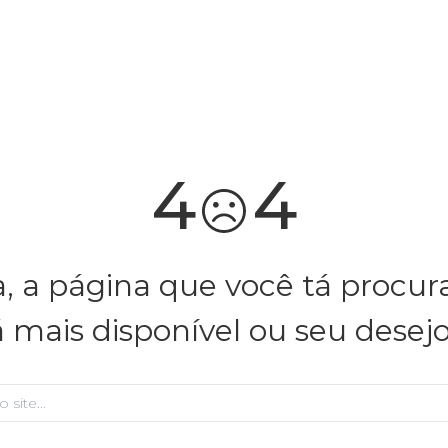
você merece 30% OFF pra comemorar com a gente
aproveita!
4
4
, a página que você tá procu
á mais disponível ou seu desej