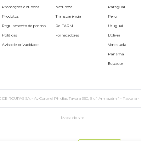
Promoções e cupons
Natureza
Paraguai
Produtos
Transparência
Peru
Regulamento de promo
Re-FARM
Uruguai
Políticas
Fornecedores
Bolívia
Aviso de privacidade
Venezuela
Panamá
Equador
PAS SA. - Av Coronel Phidias Tavora 360, Blc 1 Armazém 1 - Pavuna - Rio de
Mapa do site