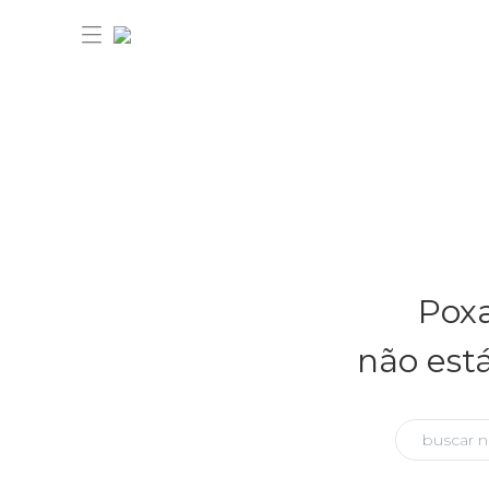
30% OFF ANIVERSÁRIO FARM
Novidades
Poxa
Roupas
Novidades
não est
Bazar
Roupas
Ver tudo
FARM Etc
Bazar