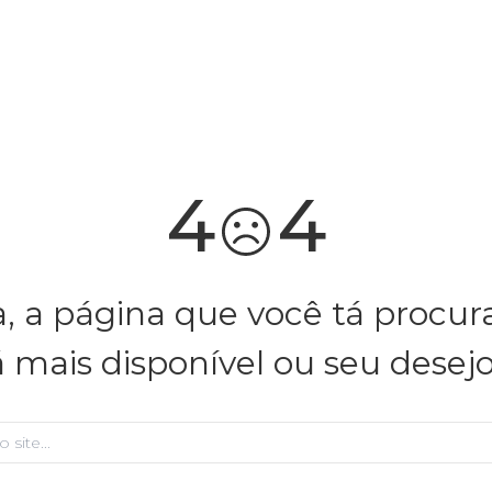
você merece 30% OFF pra comemorar com a gente
aproveita!
4
4
, a página que você tá procu
á mais disponível ou seu desej