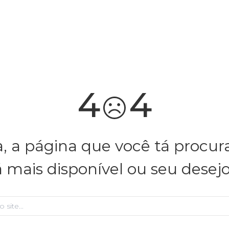
você merece 30% OFF pra comemorar com a gente
aproveita!
4
4
, a página que você tá procu
á mais disponível ou seu desej