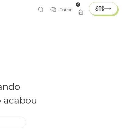
0
Entrar
rando
o acabou