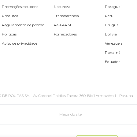
Promoções e cupons
Natureza
Paraguai
Produtos
Transparência
Peru
Regulamento de promo
Re-FARM
Uruguai
Políticas
Fornecedores
Bolívia
Aviso de privacidade
Venezuela
Panamá
Equador
PAS SA. - Av Coronel Phidias Tavora 360, Blc 1 Armazém 1 - Pavuna - Rio de
Mapa do site