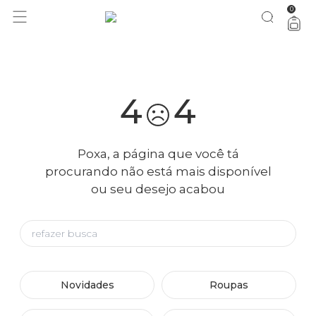
0
você merece 30% OFF pra comemorar com a gente
aproveita!
4
4
Poxa, a página que você tá
procurando não está mais disponível
ou seu desejo acabou
Novidades
Roupas