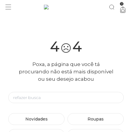
0
você merece 30% OFF pra comemorar com a gente
aproveita!
4
4
Poxa, a página que você tá
procurando não está mais disponível
ou seu desejo acabou
Novidades
Roupas