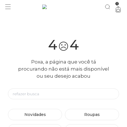
0
você merece 30% OFF pra comemorar com a gente
aproveita!
4
4
Poxa, a página que você tá
procurando não está mais disponível
ou seu desejo acabou
Novidades
Roupas