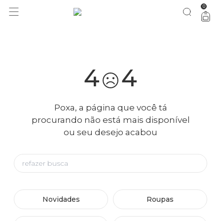
0
você merece 30% OFF pra comemorar com a gente
aproveita!
4
4
Poxa, a página que você tá
procurando não está mais disponível
ou seu desejo acabou
Novidades
Roupas