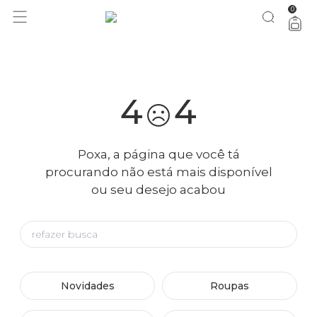
0
você merece 30% OFF pra comemorar com a gente
aproveita!
4
4
Poxa, a página que você tá
procurando não está mais disponível
ou seu desejo acabou
Novidades
Roupas