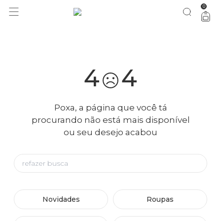
0
você merece 30% OFF pra comemorar com a gente
aproveita!
4
4
Poxa, a página que você tá
procurando não está mais disponível
ou seu desejo acabou
Novidades
Roupas