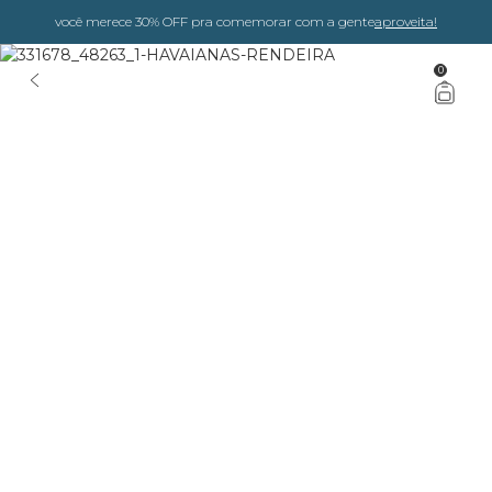
você merece 30% OFF pra comemorar com a gente
aproveita!
0