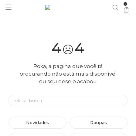
0
você merece 30% OFF pra comemorar com a gente
aproveita!
4
4
Poxa, a página que você tá
procurando não está mais disponível
ou seu desejo acabou
Novidades
Roupas