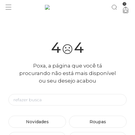
0
você merece 30% OFF pra comemorar com a gente
aproveita!
4
4
Poxa, a página que você tá
procurando não está mais disponível
ou seu desejo acabou
Novidades
Roupas