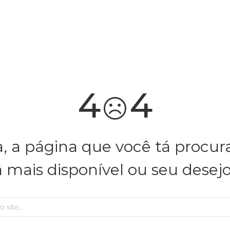
você merece 30% OFF pra comemorar com a gente
aproveita!
4
4
, a página que você tá procu
á mais disponível ou seu desej