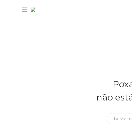
30% OFF ANIVERSÁRIO FARM
Novidades
Poxa
Roupas
Novidades
não est
Bazar
Roupas
Ver tudo
FARM Etc
Bazar