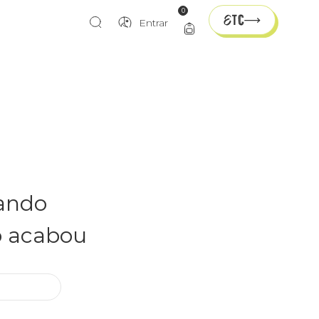
0
Entrar
rando
o acabou