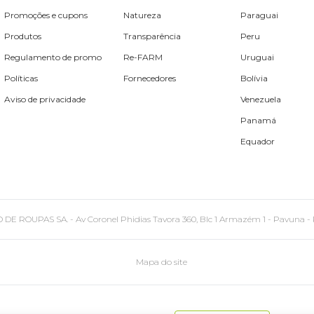
Promoções e cupons
Natureza
Paraguai
Produtos
Transparência
Peru
Regulamento de promo
Re-FARM
Uruguai
Políticas
Fornecedores
Bolívia
Aviso de privacidade
Venezuela
Panamá
Equador
PAS SA. - Av Coronel Phidias Tavora 360, Blc 1 Armazém 1 - Pavuna - Rio de
Mapa do site