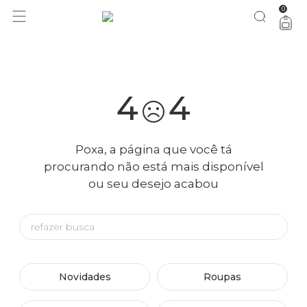
0
você merece 30% OFF pra comemorar com a gente
aproveita!
4
4
Poxa, a página que você tá
procurando não está mais disponível
ou seu desejo acabou
Novidades
Roupas