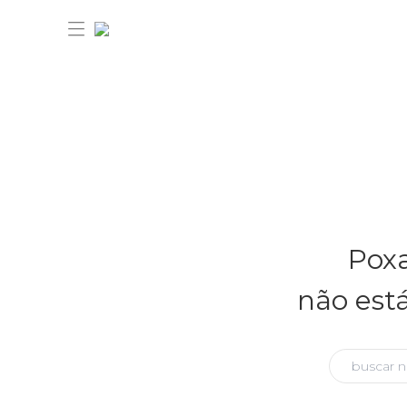
30% OFF ANIVERSÁRIO FARM
Novidades
Poxa
Roupas
Novidades
não est
Bazar
Roupas
Ver tudo
FARM Etc
Bazar