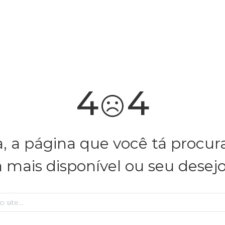
você merece 30% OFF pra comemorar com a gente
aproveita!
4
4
, a página que você tá procu
á mais disponível ou seu desej