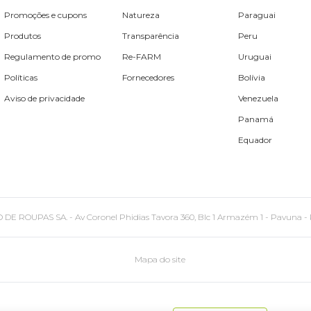
Promoções e cupons
Natureza
Paraguai
Produtos
Transparência
Peru
Regulamento de promo
Re-FARM
Uruguai
Políticas
Fornecedores
Bolívia
Aviso de privacidade
Venezuela
Panamá
Equador
PAS SA. - Av Coronel Phidias Tavora 360, Blc 1 Armazém 1 - Pavuna - Rio de
Mapa do site