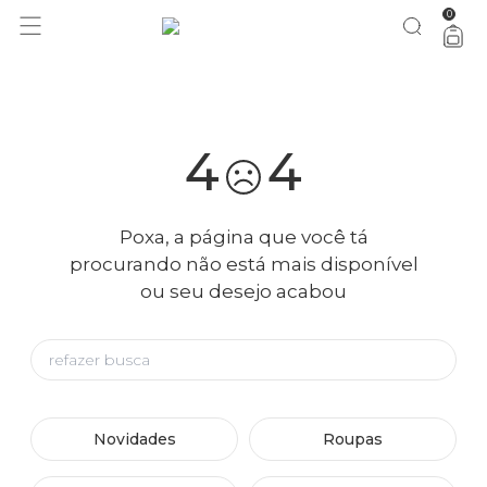
0
você merece 30% OFF pra comemorar com a gente
aproveita!
4
4
Poxa, a página que você tá
procurando não está mais disponível
ou seu desejo acabou
Novidades
Roupas