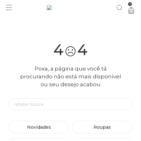
0
você merece 30% OFF pra comemorar com a gente
aproveita!
4
4
Poxa, a página que você tá
procurando não está mais disponível
ou seu desejo acabou
Novidades
Roupas