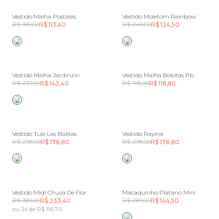
Vestido Malha Postales
Vestido Moletom Rainbow
R$ 189,00
R$ 249,00
R$ 113,40
R$ 124,50
Vestido Malha Jardinzin
Vestido Malha Bolotas Pb
R$ 239,00
R$ 198,00
R$ 143,40
R$ 118,80
Vestido Tule Las Bolitas
Vestido Rayina
R$ 298,00
R$ 298,00
R$ 178,80
R$ 178,80
Vestido Midi Chuva De Flor
Macaquinho Platano Mini
R$ 389,00
R$ 289,00
R$ 233,40
R$ 144,50
ou 2x de R$ 116,70