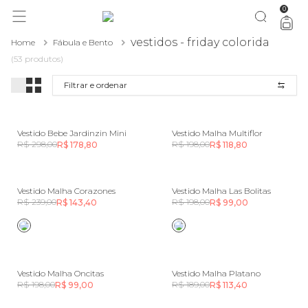
0
vestidos - friday colorida
Home
Fábula e Bento
(53 produtos)
Filtrar e ordenar
Vestido Bebe Jardinzin Mini
Vestido Malha Multiflor
R$ 298,00
R$ 198,00
R$ 178,80
R$ 118,80
Vestido Malha Corazones
Vestido Malha Las Bolitas
R$ 239,00
R$ 198,00
R$ 143,40
R$ 99,00
Vestido Malha Oncitas
Vestido Malha Platano
R$ 198,00
R$ 189,00
R$ 99,00
R$ 113,40