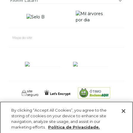
FARM Latam
Mapa do site
site
ÓTIMO
seguro
By clicking “Accept All Cookies”, you agree to the
FARM RIO CIDADE MARAVILHOSA INDUSTRIA E COMERCIO DE
storing of cookies on your device to enhance site
ROUPAS SA. - Av Coronel Phidias Tavora 360, Blc 1 Armazém 1 -
navigation, analyze site usage, and assist in our
Pavuna - Rio de Janeiro - RJ - CEP: 21535-510. CNPJ: 09.611.669/0005-18
marketing efforts.
Política de Privacidade.
Ajuda?