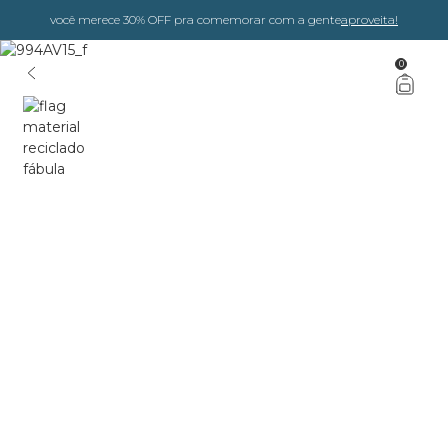
você merece 30% OFF pra comemorar com a gente
aproveita!
0