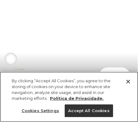
comprar
R$ 129,00
R$ 77,40
By clicking “Accept All Cookies”, you agree to the
storing of cookies on your device to enhance site
navigation, analyze site usage, and assist in our
marketing efforts.
Política de Privacidade.
Cookies Settings
Accept All Cookies
ref 43
vendido por parceiro FARM
saiba mais