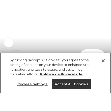
comprar
R$ 69,00
By clicking “Accept All Cookies”, you agree to the
storing of cookies on your device to enhance site
navigation, analyze site usage, and assist in our
marketing efforts.
Política de Privacidade.
Cookies Settings
Accept All Cookies
ref 37
vendido por parceiro FARM
saiba mais
Tamanhos