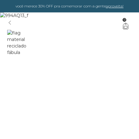
você merece 30% OFF pra comemorar com a gente
aproveita!
0