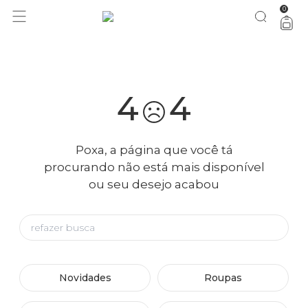
0
você merece 30% OFF pra comemorar com a gente
aproveita!
4
4
Poxa, a página que você tá
procurando não está mais disponível
ou seu desejo acabou
Novidades
Roupas