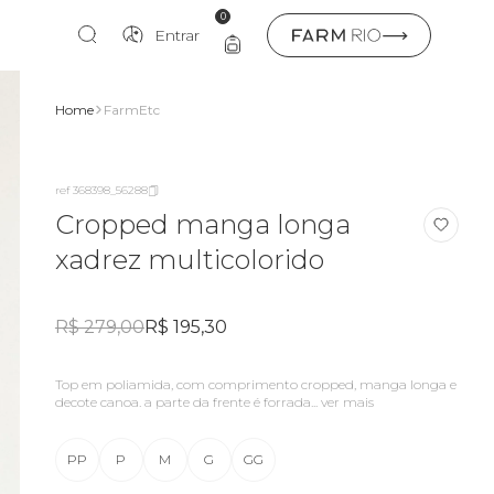
0
Entrar
Home
FarmEtc
ref 368398_56288
Cropped manga longa
xadrez multicolorido
R$ 279,00
R$ 195,30
top em poliamida, com comprimento cropped, manga longa e
decote canoa. a parte da frente é forrada...
ver mais
PP
P
M
G
GG