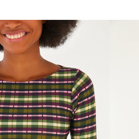
você merece 30% OFF pra comemorar com a gente
aproveita!