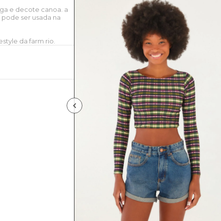
ga e decote canoa. a
. pode ser usada na
style da farm rio.