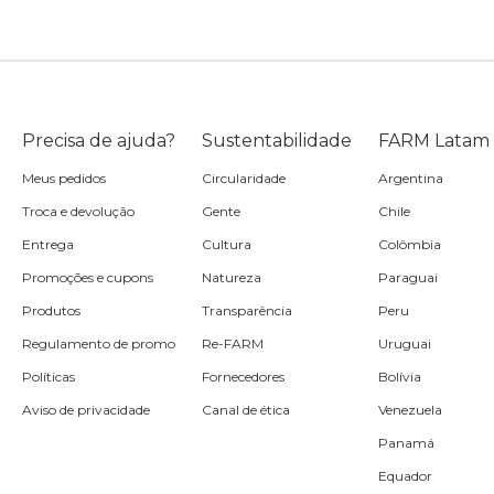
Precisa de ajuda?
Sustentabilidade
FARM Latam
Meus pedidos
Circularidade
Argentina
Troca e devolução
Gente
Chile
Entrega
Cultura
Colômbia
Promoções e cupons
Natureza
Paraguai
Produtos
Transparência
Peru
Regulamento de promo
Re-FARM
Uruguai
Políticas
Fornecedores
Bolívia
Aviso de privacidade
Canal de ética
Venezuela
Panamá
Equador