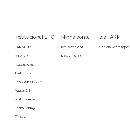
Bike
Planner
Cartão postal
Pra cabelo
Bolsa de praia
Sabonete
headphone
Skate
Estojo
Lenço
Meia
Boné
Bola
Travesseiro de
Sling
Sabonete
Sling
Institucional ETC
Minha conta
Fala FARM
praia
FARM Etc
Meus pedidos
Falar via whatsapp
Corda de celular
Frescobol
A FARM
Meus desejos
Nossas lojas
Caixa de metal
Bola
Trabalhe aqui
Fábula na FARM
Espelho de bolsa
Azzas 2154
Multimarcas
Chaveiro
Farm Friday
Fábula
Meia