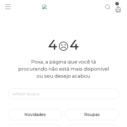
0
você merece 30% OFF pra comemorar com a gente
aproveita!
4
4
Poxa, a página que você tá
procurando não está mais disponível
ou seu desejo acabou
Novidades
Roupas