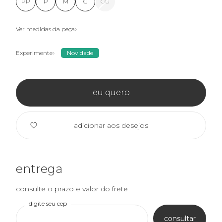
PP
P
M
G
GG
Ver medidas da peça
Experimente
Novidade
eu quero
adicionar aos desejos
entrega
consulte o prazo e valor do frete
digite seu cep
consultar