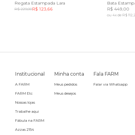
PP
P
M
G
GG
PP
Regata Estampada Lara
Bata Estam
R$ 123,66
R$ 449,00
R$ 229,00
Travesseiro
ou 4x de R$ 112,
Incluir na mochila
Vela
Institucional
Minha conta
Fala FARM
A FARM
Meus pedidos
Falar via Whatsapp
FARM Etc
Meus desejos
Nossas lojas
Trabalhe aqui
Fábula na FARM
Azzas 2154