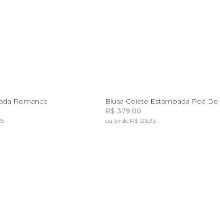
P
M
G
GG
PP
P
M
pada Romance
Blusa Colete Estampada Poá De 
R$ 379,00
25
ou 3x de R$ 126,33
Incluir na mochila
Incluir na mochila