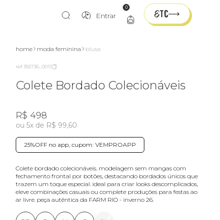
0
Entrar
home
moda feminina
blusa
ref 355736_0013
Colete Bordado Colecionáveis
R$ 498
ou 5x de R$ 99,60
25%OFF no app, cupom: VEMPROAPP
colete bordado colecionáveis. modelagem sem mangas com
fechamento frontal por botões, destacando bordados únicos que
trazem um toque especial. ideal para criar looks descomplicados,
eleve combinações casuais ou complete produções para festas ao
ar livre. peça autêntica da FARM RIO - inverno 26.