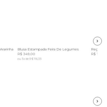
P
M
G
GG
Ararinha
Blusa Estampada Feira De Legumes
Regata L
R$ 349,00
R$ 155,72
ou 3x de R$ 116,33
Incluir na mochila