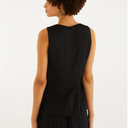
Lancheira
Lenço
Mala
Meia
Necessaire
Óculos de sol
Pin e patch