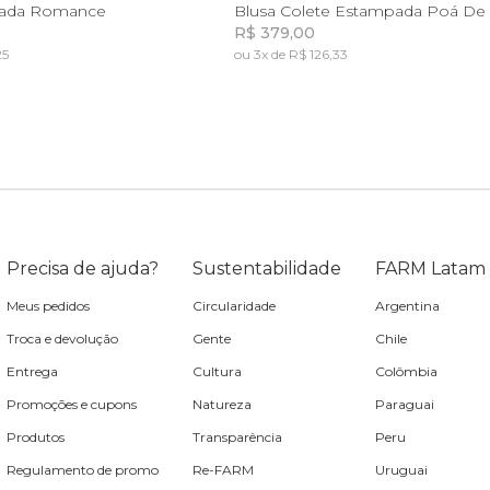
P
M
G
GG
PP
P
M
pada Romance
Blusa Colete Estampada Poá De 
R$ 379,00
25
ou 3x de R$ 126,33
Incluir na mochila
Incluir na mochila
Precisa de ajuda?
Sustentabilidade
FARM Latam
Meus pedidos
Circularidade
Argentina
Troca e devolução
Gente
Chile
Entrega
Cultura
Colômbia
Promoções e cupons
Natureza
Paraguai
Produtos
Transparência
Peru
Regulamento de promo
Re-FARM
Uruguai