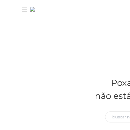
30% OFF ANIVERSÁRIO FARM
Novidades
Poxa
Roupas
Novidades
não est
Bazar
Roupas
Ver tudo
FARM Etc
Bazar