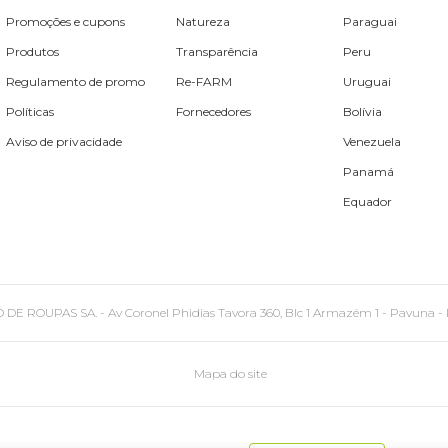
Promoções e cupons
Natureza
Paraguai
Produtos
Transparência
Peru
Regulamento de promo
Re-FARM
Uruguai
Políticas
Fornecedores
Bolívia
Aviso de privacidade
Venezuela
Panamá
Equador
PAS SA. - Av Coronel Phidias Tavora 360, Blc 1 Armazém 1 - Pavuna - Rio de
Mapa do site