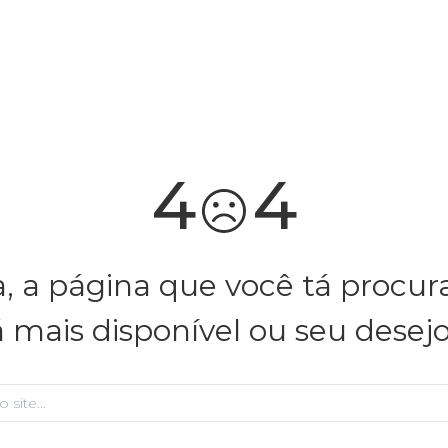
você merece 30% OFF pra comemorar com a gente
aproveita!
4
4
, a página que você tá procu
á mais disponível ou seu desej