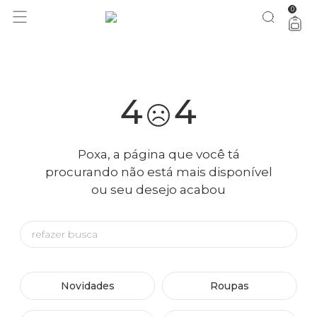
0
você merece 30% OFF pra comemorar com a gente
aproveita!
4
4
Poxa, a página que você tá
procurando não está mais disponível
ou seu desejo acabou
Novidades
Roupas