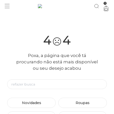
0
você merece 30% OFF pra comemorar com a gente
aproveita!
4
4
Poxa, a página que você tá
procurando não está mais disponível
ou seu desejo acabou
Novidades
Roupas