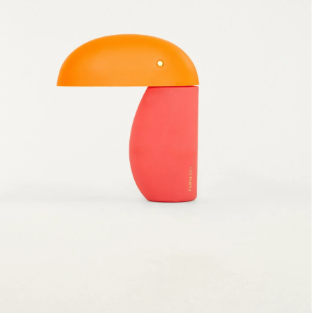
Frescobol
Lancheira
Lenço
Mala
Meia
Necessaire
Óculos de sol