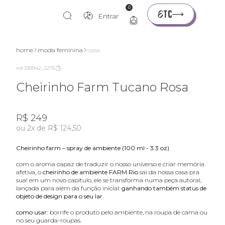
0
Entrar
home
moda feminina
casa
ref 339942_2276
Cheirinho Farm Tucano Rosa
R$ 249
ou 2x de R$ 124,50
cheirinho farm – spray de ambiente (100 ml - 3.3 oz)
com o aroma capaz de traduzir o nosso universo e criar memória
afetiva, o
cheirinho de ambiente FARM Rio
sai da nossa casa pra
sua! em um novo capítulo, ele se transforma numa peça autoral,
lançada para além da função inicial:
ganhando também status de
objeto de design para o seu lar.
como usar:
borrife o produto pelo ambiente, na roupa de cama ou
no seu guarda-roupas.