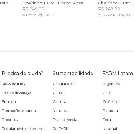
U
reto
Cheirinho Farm Tucano Rosa
Cheirinho Farm 
R$ 249,00
R$ 249,00
ou 2x de R$ 124,50
ou 2x de R$ 124,50
a
a
Incluir na mochila
Incluir na mochila
Incluir 
Incluir 
Precisa de ajuda?
Sustentabilidade
FARM Latam
Meus pedidos
Circularidade
Argentina
Troca e devolução
Gente
Chile
Entrega
Cultura
Colômbia
Promoções e cupons
Natureza
Paraguai
Produtos
Transparência
Peru
Regulamento de promo
Re-FARM
Uruguai