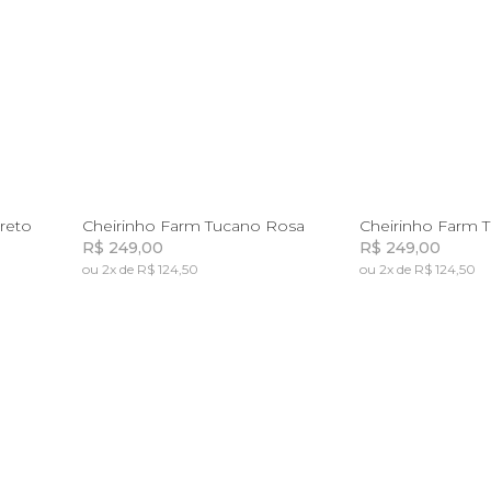
U
reto
Cheirinho Farm Tucano Rosa
Cheirinho Farm 
R$ 249,00
R$ 249,00
ou 2x de R$ 124,50
ou 2x de R$ 124,50
a
Incluir na mochila
Incluir 