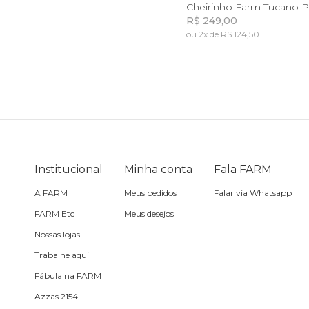
U
Cheirinho Farm Tucano P
R$ 249,00
Toalha
ou 2x de R$ 124,50
Incluir na mochil
Incluir na mochil
Travesseiro
Vela
Institucional
Minha conta
Fala FARM
A FARM
Meus pedidos
Falar via Whatsapp
FARM Etc
Meus desejos
Nossas lojas
Trabalhe aqui
Fábula na FARM
Azzas 2154