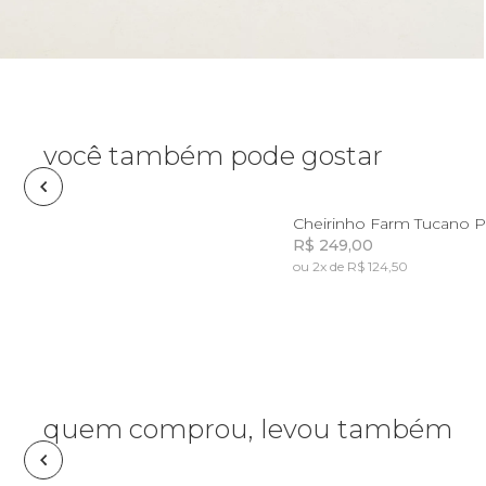
Pin e patch
Planner
Pochete
você também pode gostar
Porta
incenso e
U
Cheirinho Farm Tucano P
incensário
R$ 249,00
Porta
ou 2x de R$ 124,50
isqueiro
Incluir na mochil
Sabonete
Skate
quem comprou, levou também
Sling