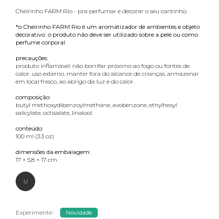
Cheirinho FARM Rio - pra perfumar e decorar o seu cantinho.
*o Cheirinho FARM Rio é um aromatizador de ambientes e objeto
decorativo. o produto não deve ser utilizado sobre a pele ou como
perfume corporal.
precauções:
produto inflamável. não borrifar próximo ao fogo ou fontes de
calor. uso externo. manter fora do alcance de crianças. armazenar
em local fresco, ao abrigo da luz e do calor.
composição:
butyl methoxydibenzoylmethane, avobenzone, ethylhexyl
salicylate, octisalate, linalool.
conteúdo:
100 ml (3.3 oz)
dimensões da embalagem:
17 × 5,8 × 17 cm
U
Experimente
Novidade