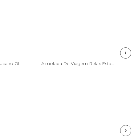
Esgotado
U
Tucano Off
Almofada De Viagem Relax Estampada Bossa Banana
na mochila
Esgotado