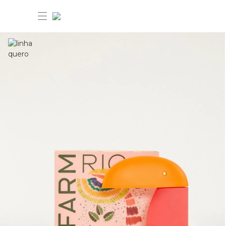
30% OFF ANIVERSÁRIO FARM
Novidades
Roupas
Novidades
Bazar
Roupas
Ver tudo
FARM Etc
Bazar