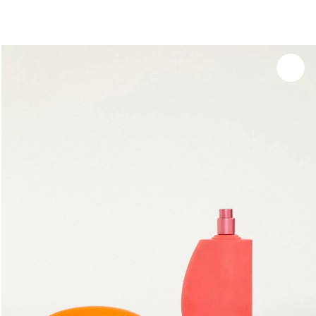
você merece 30% OFF pra comemorar com a gente
aproveita!