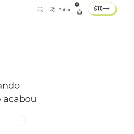
0
Entrar
rando
o acabou