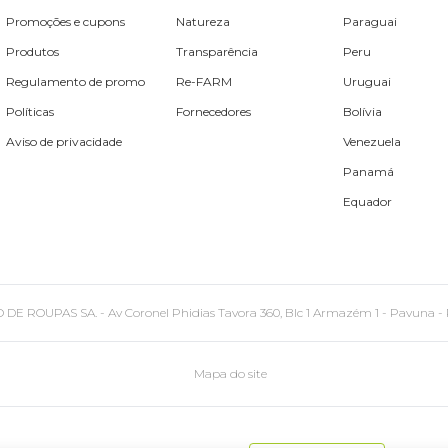
Promoções e cupons
Natureza
Paraguai
Produtos
Transparência
Peru
Regulamento de promo
Re-FARM
Uruguai
Políticas
Fornecedores
Bolívia
Aviso de privacidade
Venezuela
Panamá
Equador
PAS SA. - Av Coronel Phidias Tavora 360, Blc 1 Armazém 1 - Pavuna - Rio de
Mapa do site