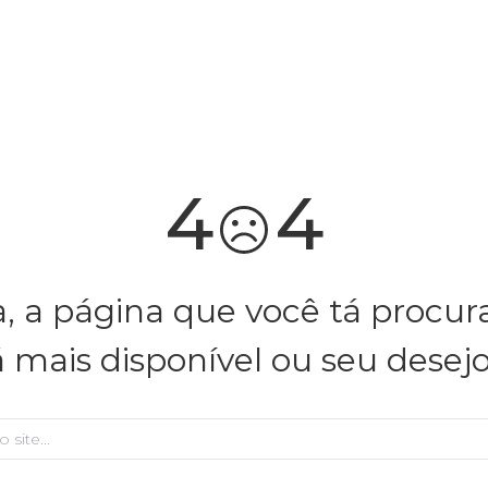
você merece 30% OFF pra comemorar com a gente
aproveita!
4
4
, a página que você tá procu
á mais disponível ou seu desej