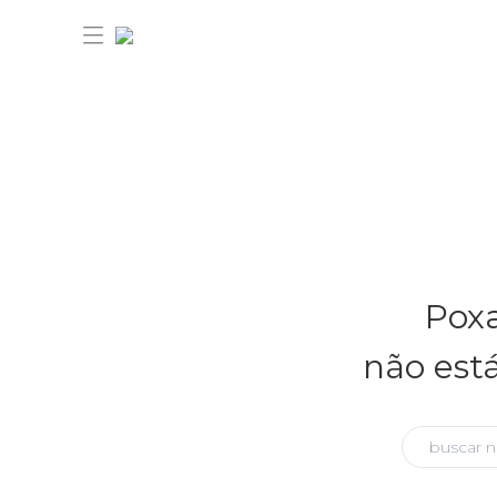
30% OFF ANIVERSÁRIO FARM
Novidades
Poxa
Roupas
Novidades
não est
Bazar
Roupas
Ver tudo
FARM Etc
Bazar