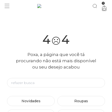
0
você merece 30% OFF pra comemorar com a gente
aproveita!
4
4
Poxa, a página que você tá
procurando não está mais disponível
ou seu desejo acabou
Novidades
Roupas