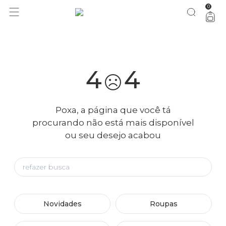
0
você merece 30% OFF pra comemorar com a gente
aproveita!
4
4
Poxa, a página que você tá
procurando não está mais disponível
ou seu desejo acabou
Novidades
Roupas