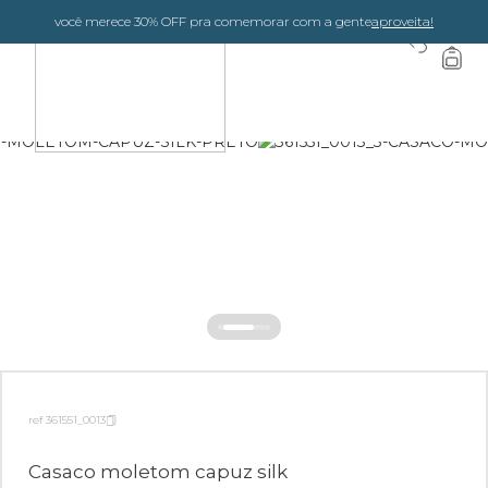
você merece 30% OFF pra comemorar com a gente
aproveita!
0
ref 361551_0013
Casaco moletom capuz silk