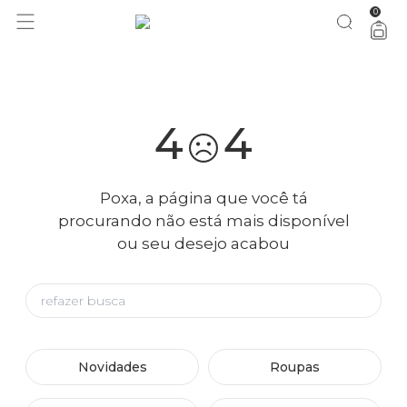
0
você merece 30% OFF pra comemorar com a gente
aproveita!
4
4
Poxa, a página que você tá
procurando não está mais disponível
ou seu desejo acabou
Novidades
Roupas