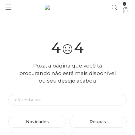
0
você merece 30% OFF pra comemorar com a gente
aproveita!
4
4
Poxa, a página que você tá
procurando não está mais disponível
ou seu desejo acabou
Novidades
Roupas