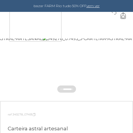
bazar FARM Rio: tudo 50% OFF
vem ver
0
ref 349278_07495
Carteira astral artesanal