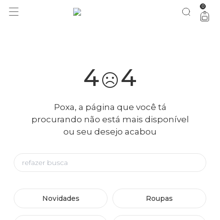
0
você merece 30% OFF pra comemorar com a gente
aproveita!
4
4
Poxa, a página que você tá
procurando não está mais disponível
ou seu desejo acabou
Novidades
Roupas