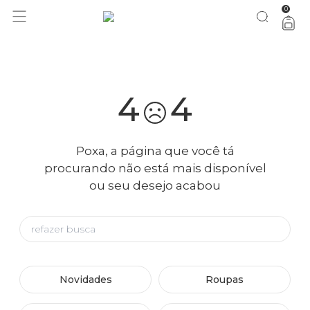
0
você merece 30% OFF pra comemorar com a gente
aproveita!
4
4
Poxa, a página que você tá
procurando não está mais disponível
ou seu desejo acabou
Novidades
Roupas