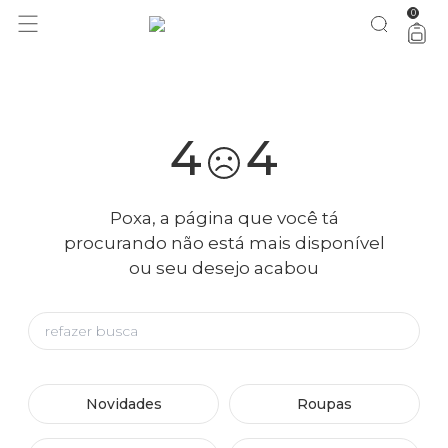
0
você merece 30% OFF pra comemorar com a gente
aproveita!
4
4
Poxa, a página que você tá
procurando não está mais disponível
ou seu desejo acabou
Novidades
Roupas