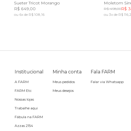
PP
P
M
G
GG
PP
Sueter Tricot Morango
Moletom Sin
R$ 649,00
R$ 3
R$ 498,00
Sling
ou 6x de R$ 108,16
ou 3x de R$ 116,
Incluir na mochila
Toalha
Travesseiro
Vela
Institucional
Minha conta
Fala FARM
A FARM
Meus pedidos
Falar via Whatsapp
FARM Etc
Meus desejos
Nossas lojas
Trabalhe aqui
Fábula na FARM
Azzas 2154