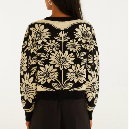
Fone e headphone
Frescobol
Lancheira
Lenço
Mala
Meia
Necessaire