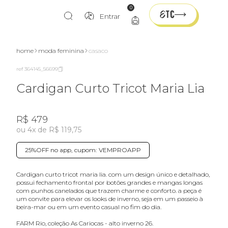
0
Entrar
home
moda feminina
casaco
ref 364145_56699
Cardigan Curto Tricot Maria Lia
R$ 479
ou 4x de R$ 119,75
25%OFF no app, cupom: VEMPROAPP
cardigan curto tricot maria lia. com um design único e detalhado,
possui fechamento frontal por botões grandes e mangas longas
com punhos canelados que trazem charme e conforto. a peça é
um convite para elevar os looks de inverno, seja em um passeio à
beira-mar ou em um evento casual no fim do dia.
FARM Rio, coleção As Cariocas - alto inverno 26.