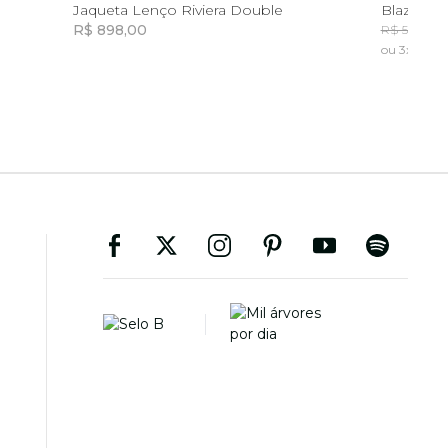
G
GG
P
Jaqueta Lenço Riviera Double
Blazer B
R$ 898,00
R
R$ 529,00
ou 3x de R$
Incluir na mochila