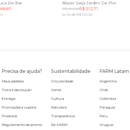
P
M
G
GG
P
M
G
GG
uca De Bar
Blazer Sarja Jardim De Flor
48,60
R$ 512,71
R$ 649,00
20
ou 5x de R$ 102,54
Incluir na mochila
Incluir na mochila
Precisa de ajuda?
Sustentabilidade
FARM Latam
Meus pedidos
Circularidade
Argentina
Troca e devolução
Gente
Chile
Entrega
Cultura
Colômbia
Promoções e cupons
Natureza
Paraguai
Produtos
Transparência
Peru
Regulamento de promo
Re-FARM
Uruguai