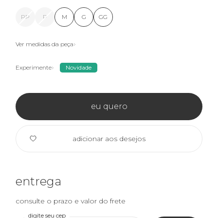
PP
P
M
G
GG
Ver medidas da peça
Experimente
Novidade
eu quero
adicionar aos desejos
entrega
consulte o prazo e valor do frete
digite seu cep