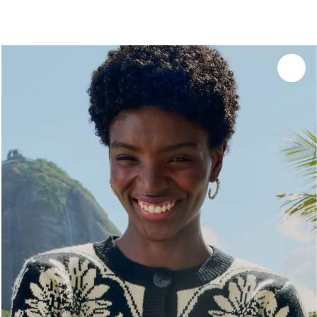
você merece 30% OFF pra comemorar com a gente
aproveita!
Experimente