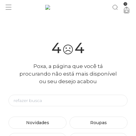
0
você merece 30% OFF pra comemorar com a gente
aproveita!
4
4
Poxa, a página que você tá
procurando não está mais disponível
ou seu desejo acabou
Novidades
Roupas