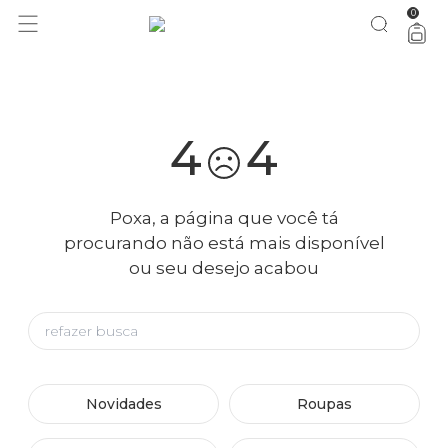
0
você merece 30% OFF pra comemorar com a gente
aproveita!
4
4
Poxa, a página que você tá
procurando não está mais disponível
ou seu desejo acabou
Novidades
Roupas