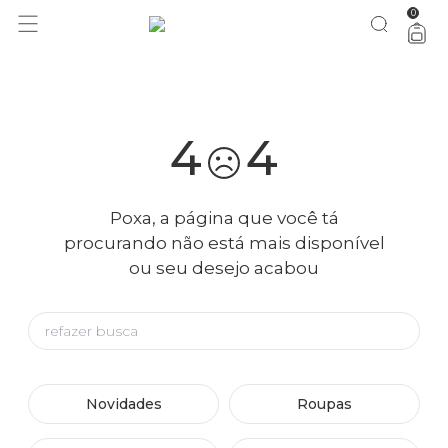
0
você merece 30% OFF pra comemorar com a gente
aproveita!
4
4
Poxa, a página que você tá
procurando não está mais disponível
ou seu desejo acabou
Novidades
Roupas