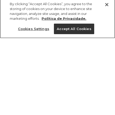
comprar
R$ 179,00
By clicking “Accept All Cookies”, you agree to the
storing of cookies on your device to enhance site
navigation, analyze site usage, and assist in our
marketing efforts.
Política de Privacidade.
Cookies Settings
Accept All Cookies
ref 5.22056_0024
Camiseta Oversized
Silk Futura
Tamanhos
R$ 179,00
8
10
12
14
tamanhos
1 un.
8
10
12
14
1 un.
Ver medidas da peça
Experimente
Novidade