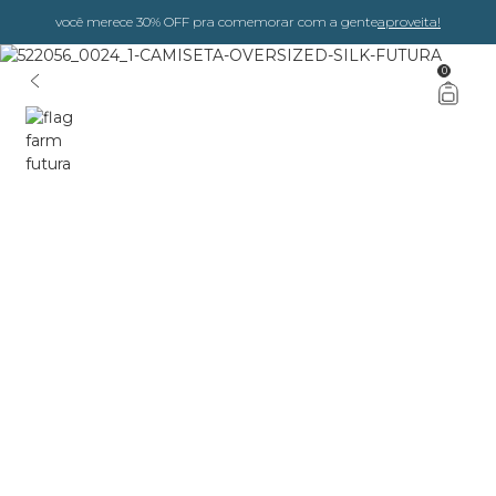
você merece 30% OFF pra comemorar com a gente
aproveita!
0