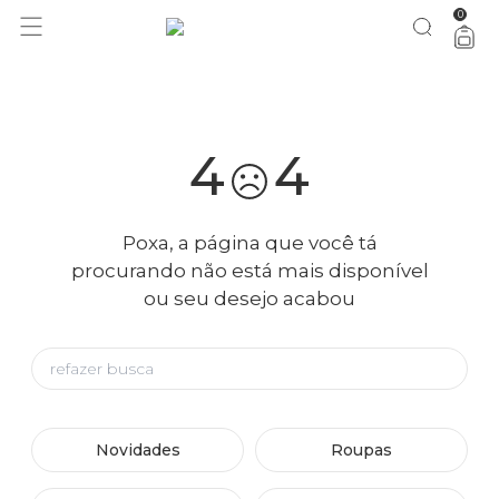
0
você merece 30% OFF pra comemorar com a gente
aproveita!
4
4
Poxa, a página que você tá
procurando não está mais disponível
ou seu desejo acabou
Novidades
Roupas