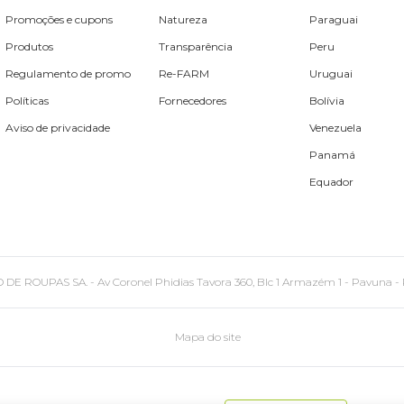
Promoções e cupons
Natureza
Paraguai
Produtos
Transparência
Peru
Regulamento de promo
Re-FARM
Uruguai
Políticas
Fornecedores
Bolívia
Aviso de privacidade
Venezuela
Panamá
Equador
PAS SA. - Av Coronel Phidias Tavora 360, Blc 1 Armazém 1 - Pavuna - Rio de
Mapa do site