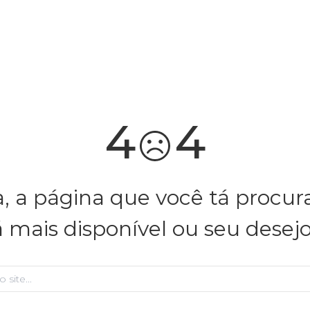
você merece 30% OFF pra comemorar com a gente
aproveita!
4
4
, a página que você tá procu
á mais disponível ou seu desej