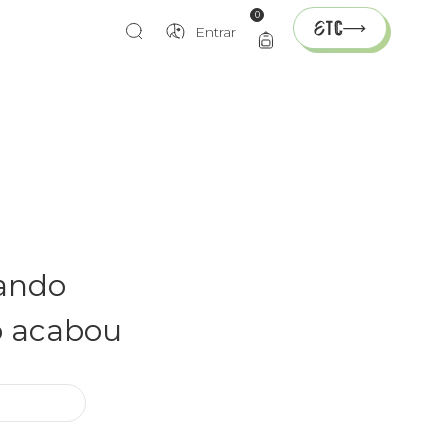
0
Entrar
rando
o acabou